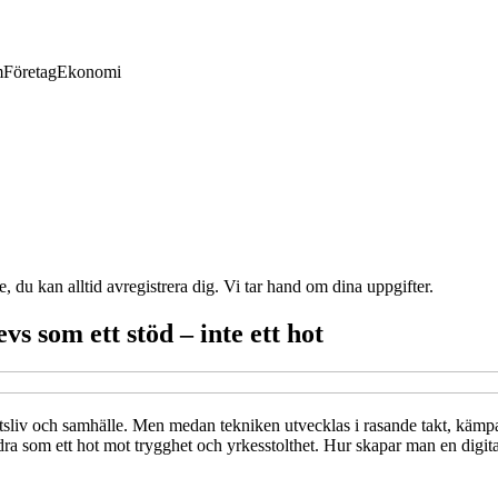
m
Företag
Ekonomi
e, du kan alltid avregistrera dig. Vi tar hand om dina uppgifter.
vs som ett stöd – inte ett hot
arbetsliv och samhälle. Men medan tekniken utvecklas i rasande takt, käm
a som ett hot mot trygghet och yrkesstolthet. Hur skapar man en digital