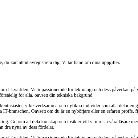
e, du kan alltid avregistrera dig. Vi tar hand om dina uppgifter.
 inom IT-världen. Vi är passionerade för teknologi och dess påverkan på
förståelig för alla, oavsett din tekniska bakgrund.
ikentusiaster, yrkesverksamma och nyfikna individer som alla delar en 
a IT-branschen. Oavsett om du är en nybörjare eller en erfaren proffs, fi
ndring. Genom att dela kunskap och insikter vill vi utrusta våra läsare m
 dra nytta av dess fördelar.
 inom IT-världen. Vi är passionerade för teknologi och dess påverkan på