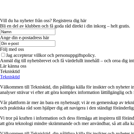
Vill du ha nyheter från oss? Registrera dig här
Bli en del av klubben och få goda råd direkt i din inkorg – helt gratis.
Ange din e-postadress här
Följ med oss
Jag accepterar villkor och personuppgiftspolicy.
Anmäl dig till nyhetsbrevet och få värdefullt innehåll – och oroa dig int
Lär känna oss
Teknisktid
Teknisktid
Välkommen till Teknisktid, din pålitliga källa för insikter och nyheter
analyser strävar vi efter att göra komplex information lättillgänglig och 
Vår plattform är mer än bara en nyhetssajt; vi är en gemenskap av tekn
och praktiska råd som hjälper dig att navigera i den ständigt föränderlig
Vi tror på kraften i information och dess förmåga att inspirera till förä
att göra teknologi mindre skrämmande och mer användbar, så att alla kan
Välkommen till Teknisktid, din pålitliga källa för insikter och nyheter