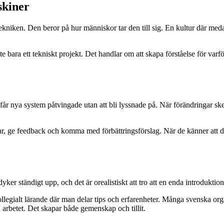
skiner
ekniken. Den beror på hur människor tar den till sig. En kultur där meda
te bara ett tekniskt projekt. Det handlar om att skapa förståelse för var
e får nya system påtvingade utan att bli lyssnade på. När förändringar s
gar, ge feedback och komma med förbättringsförslag. När de känner att 
ker ständigt upp, och det är orealistiskt att tro att en enda introduktion
ollegialt lärande där man delar tips och erfarenheter. Många svenska or
 arbetet. Det skapar både gemenskap och tillit.