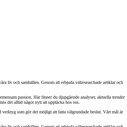
 våra liv och samhällen. Genom att erbjuda välresearchade artiklar och
gemensam passion. Här finner du djupgående analyser, aktuella trender
nns det alltid något nytt att upptäcka hos oss.
ed verktyg som gör det möjligt att fatta välgrundade beslut. Vårt mål är
 våra liv och samhällen. Genom att erbjuda välresearchade artiklar och