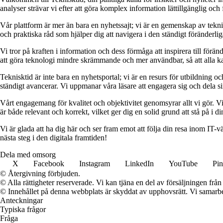
analyser strävar vi efter att göra komplex information lättillgänglig och 
Vår plattform är mer än bara en nyhetssajt; vi är en gemenskap av tekn
och praktiska råd som hjälper dig att navigera i den ständigt föränderlig
Vi tror på kraften i information och dess förmåga att inspirera till förä
att göra teknologi mindre skrämmande och mer användbar, så att alla kan
Teknisktid är inte bara en nyhetsportal; vi är en resurs för utbildning 
ständigt avancerar. Vi uppmanar våra läsare att engagera sig och dela si
Vårt engagemang för kvalitet och objektivitet genomsyrar allt vi gör. Vi sä
är både relevant och korrekt, vilket ger dig en solid grund att stå på i 
Vi är glada att ha dig här och ser fram emot att följa din resa inom IT-
nästa steg i den digitala framtiden!
Dela med omsorg
X
Facebook
Instagram
LinkedIn
YouTube
Pin
© Återgivning förbjuden.
© Alla rättigheter reserverade. Vi kan tjäna en del av försäljningen frå
© Innehållet på denna webbplats är skyddat av upphovsrätt. Vi samarbe
Anteckningar
Typiska frågor
Fråga