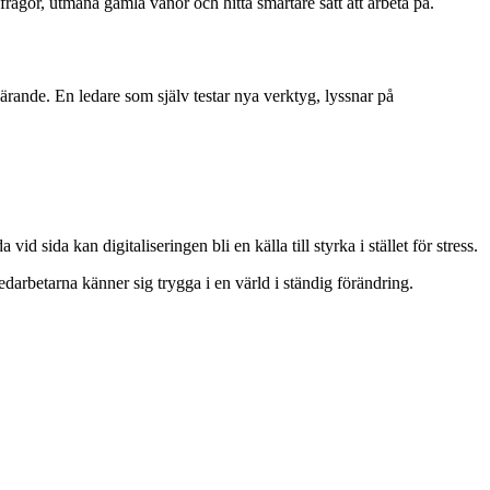
frågor, utmana gamla vanor och hitta smartare sätt att arbeta på.
ärande. En ledare som själv testar nya verktyg, lyssnar på
 sida kan digitaliseringen bli en källa till styrka i stället för stress.
edarbetarna känner sig trygga i en värld i ständig förändring.