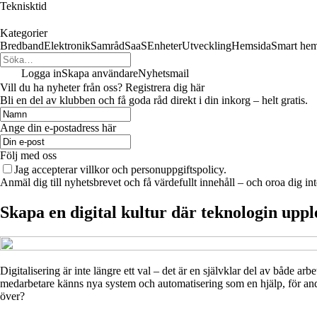
Teknisktid
Kategorier
Bredband
Elektronik
Samråd
SaaS
Enheter
Utveckling
Hemsida
Smart he
Logga in
Skapa användare
Nyhetsmail
Vill du ha nyheter från oss? Registrera dig här
Bli en del av klubben och få goda råd direkt i din inkorg – helt gratis.
Ange din e-postadress här
Följ med oss
Jag accepterar villkor och personuppgiftspolicy.
Anmäl dig till nyhetsbrevet och få värdefullt innehåll – och oroa dig int
Skapa en digital kultur där teknologin upple
Digitalisering är inte längre ett val – det är en självklar del av både 
medarbetare känns nya system och automatisering som en hjälp, för andr
över?