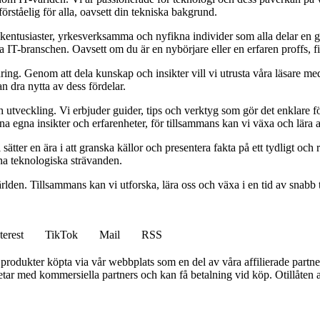
förståelig för alla, oavsett din tekniska bakgrund.
ikentusiaster, yrkesverksamma och nyfikna individer som alla delar en 
a IT-branschen. Oavsett om du är en nybörjare eller en erfaren proffs, fi
ndring. Genom att dela kunskap och insikter vill vi utrusta våra läsare m
 dra nytta av dess fördelar.
och utveckling. Vi erbjuder guider, tips och verktyg som gör det enklare 
na egna insikter och erfarenheter, för tillsammans kan vi växa och lära 
tter en ära i att granska källor och presentera fakta på ett tydligt och rä
dina teknologiska strävanden.
världen. Tillsammans kan vi utforska, lära oss och växa i en tid av snabb
terest
TikTok
Mail
RSS
n produkter köpta via vår webbplats som en del av våra affilierade partne
tar med kommersiella partners och kan få betalning vid köp. Otillåten 