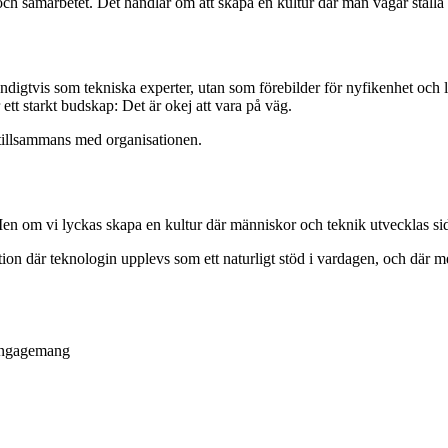
 och samarbetet. Det handlar om att skapa en kultur där man vågar ställa 
ndigtvis som tekniska experter, utan som förebilder för nyfikenhet och l
tt starkt budskap: Det är okej att vara på väg.
t tillsammans med organisationen.
n om vi lyckas skapa en kultur där människor och teknik utvecklas sida vid
ation där teknologin upplevs som ett naturligt stöd i vardagen, och där m
 engagemang