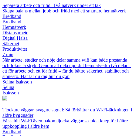
Separera arbete och fritid: Två nätverk under ett tak
Skapa balans mellan jobb och fritid med ett smartare hemnätverk
Bredband
Bredband
Hemnätverk
Distansarbete
Digital Hälsa
Säkerhet
Produktivitet
7 min
När arbete, studier och nöje delar samma wifi kan både prestanda
och fokus ta stryk. Genom att dela upp ditt hemnätverk i två delar –
ett för arbete och ett för fritid – får du bättre säkerhet, stabilitet och
sinnesro. Här lär du dig hur du gör.
Selina Isaksson
Selina
Isaksson
Tjockare väggar, svagare signal: Så förbättrar du Wi‑Fi‑täckningen i
äldre byggnader
Få stabilt Wi‑Fi även bakom tjocka väggar – enkla knep för bättre
uppkoppling i äldre hem
Bredband