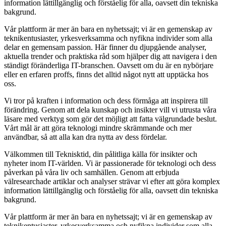
information lättillgänglig och förståelig för alla, oavsett din tekniska
bakgrund.
Vår plattform är mer än bara en nyhetssajt; vi är en gemenskap av
teknikentusiaster, yrkesverksamma och nyfikna individer som alla
delar en gemensam passion. Här finner du djupgående analyser,
aktuella trender och praktiska råd som hjälper dig att navigera i den
ständigt föränderliga IT-branschen. Oavsett om du är en nybörjare
eller en erfaren proffs, finns det alltid något nytt att upptäcka hos
oss.
Vi tror på kraften i information och dess förmåga att inspirera till
förändring. Genom att dela kunskap och insikter vill vi utrusta våra
läsare med verktyg som gör det möjligt att fatta välgrundade beslut.
Vårt mål är att göra teknologi mindre skrämmande och mer
användbar, så att alla kan dra nytta av dess fördelar.
Välkommen till Teknisktid, din pålitliga källa för insikter och
nyheter inom IT-världen. Vi är passionerade för teknologi och dess
påverkan på våra liv och samhällen. Genom att erbjuda
välresearchade artiklar och analyser strävar vi efter att göra komplex
information lättillgänglig och förståelig för alla, oavsett din tekniska
bakgrund.
Vår plattform är mer än bara en nyhetssajt; vi är en gemenskap av
teknikentusiaster, yrkesverksamma och nyfikna individer som alla