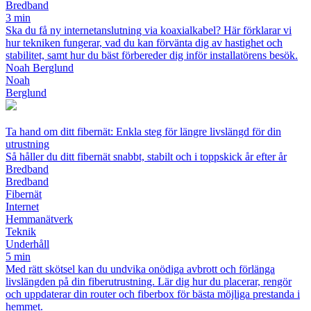
Bredband
3 min
Ska du få ny internetanslutning via koaxialkabel? Här förklarar vi
hur tekniken fungerar, vad du kan förvänta dig av hastighet och
stabilitet, samt hur du bäst förbereder dig inför installatörens besök.
Noah Berglund
Noah
Berglund
Ta hand om ditt fibernät: Enkla steg för längre livslängd för din
utrustning
Så håller du ditt fibernät snabbt, stabilt och i toppskick år efter år
Bredband
Bredband
Fibernät
Internet
Hemmanätverk
Teknik
Underhåll
5 min
Med rätt skötsel kan du undvika onödiga avbrott och förlänga
livslängden på din fiberutrustning. Lär dig hur du placerar, rengör
och uppdaterar din router och fiberbox för bästa möjliga prestanda i
hemmet.