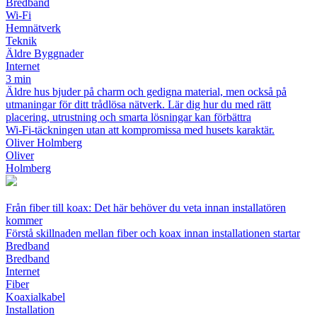
Bredband
Wi‑Fi
Hemnätverk
Teknik
Äldre Byggnader
Internet
3 min
Äldre hus bjuder på charm och gedigna material, men också på
utmaningar för ditt trådlösa nätverk. Lär dig hur du med rätt
placering, utrustning och smarta lösningar kan förbättra
Wi‑Fi‑täckningen utan att kompromissa med husets karaktär.
Oliver Holmberg
Oliver
Holmberg
Från fiber till koax: Det här behöver du veta innan installatören
kommer
Förstå skillnaden mellan fiber och koax innan installationen startar
Bredband
Bredband
Internet
Fiber
Koaxialkabel
Installation