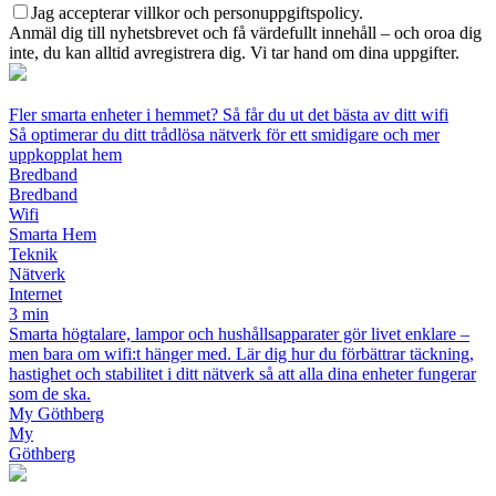
Jag accepterar villkor och personuppgiftspolicy.
Anmäl dig till nyhetsbrevet och få värdefullt innehåll – och oroa dig
inte, du kan alltid avregistrera dig. Vi tar hand om dina uppgifter.
Fler smarta enheter i hemmet? Så får du ut det bästa av ditt wifi
Så optimerar du ditt trådlösa nätverk för ett smidigare och mer
uppkopplat hem
Bredband
Bredband
Wifi
Smarta Hem
Teknik
Nätverk
Internet
3 min
Smarta högtalare, lampor och hushållsapparater gör livet enklare –
men bara om wifi:t hänger med. Lär dig hur du förbättrar täckning,
hastighet och stabilitet i ditt nätverk så att alla dina enheter fungerar
som de ska.
My Göthberg
My
Göthberg