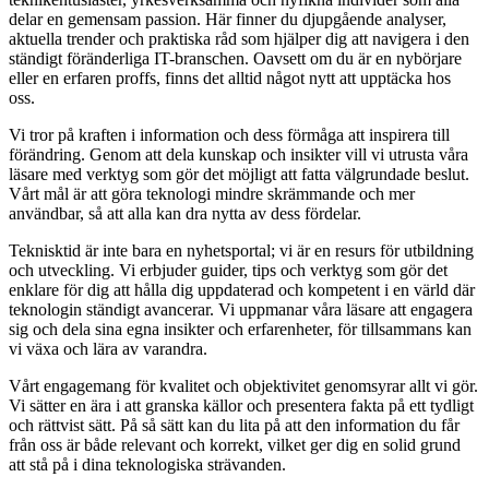
delar en gemensam passion. Här finner du djupgående analyser,
aktuella trender och praktiska råd som hjälper dig att navigera i den
ständigt föränderliga IT-branschen. Oavsett om du är en nybörjare
eller en erfaren proffs, finns det alltid något nytt att upptäcka hos
oss.
Vi tror på kraften i information och dess förmåga att inspirera till
förändring. Genom att dela kunskap och insikter vill vi utrusta våra
läsare med verktyg som gör det möjligt att fatta välgrundade beslut.
Vårt mål är att göra teknologi mindre skrämmande och mer
användbar, så att alla kan dra nytta av dess fördelar.
Teknisktid är inte bara en nyhetsportal; vi är en resurs för utbildning
och utveckling. Vi erbjuder guider, tips och verktyg som gör det
enklare för dig att hålla dig uppdaterad och kompetent i en värld där
teknologin ständigt avancerar. Vi uppmanar våra läsare att engagera
sig och dela sina egna insikter och erfarenheter, för tillsammans kan
vi växa och lära av varandra.
Vårt engagemang för kvalitet och objektivitet genomsyrar allt vi gör.
Vi sätter en ära i att granska källor och presentera fakta på ett tydligt
och rättvist sätt. På så sätt kan du lita på att den information du får
från oss är både relevant och korrekt, vilket ger dig en solid grund
att stå på i dina teknologiska strävanden.