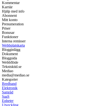
Kommentar
Karriär
Hjälp med info
Abonnent
Mitt konto
Prenumeration
Priser
Bonusar
Funktioner
Interna remisser
Webbplatskarta
Blogginlägg
Dokument
Bloggsida
Webbflöde
Teknisktid.se
Mediao
media@mediao.se
Kategorier
Bredband
Elektronik
Samråd
SaaS
Enheter
Utveckling