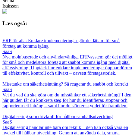
Selina
Isaksson
Læs også:
ERP för alla: Enklare implementeringar gör det lättare för små
företag att komma igång
SaaS
Nya molnbaserade och användarvänliga ERP-system gör det möjligt
för små och medelstora företag att snabbt komma igång med digital
affärsstyrning. Upptäck hur enklare implementeringar öppnar dörren
till effektivitet, kontroll och tillväxt – oavsett företagsstorlek.
Misstanke om säkerhetsintrång? Så reagerar du snabbt och korrekt
SaaS
Vet du vad du ska göra om du misstänker ett säkerhetsintrång? I den
här guiden får du konkreta steg för hur du identifierar, stoppar och
rapporterar ett intrång – samt hur du stärker skyddet för framtiden.
Digitalisering som drivkraft för hållbar samhällsutveckling
SaaS
Digitalisering handlar inte bara om teknik – den kan också vara en
nyckel till hållbar utveckling. Genom att använda data, smarta