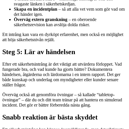
svagaste länken i säkerhetskedjan.
Skapa en incidentplan
– så att alla vet vem som gör vad om
det händer igen.
Överväg extern granskning
– en oberoende
säkerhetsrevision kan avslöja dolda risker.
Ett intrång kan vara en dyrköpt erfarenhet, men också en möjlighet
att höja säkerhetsnivån rejält.
Steg 5: Lär av händelsen
Efter ett säkerhetsintrång är det viktigt att utvärdera förloppet. Vad
fungerade bra, och vad kunde ha gjorts bättre? Dokumentera
händelsen, åtgärderna och lärdomarna i en intern rapport. Det ger
både kunskap och underlag om myndigheter eller kunder senare
ställer frågor.
Överväg också att genomföra övningar – så kallade “tabletop-
övningar” – där du och ditt team tränar på att hantera en simulerad
incident. Det gör er bättre förberedda nästa gång.
Snabb reaktion är bästa skyddet