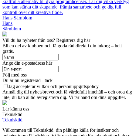
kraftfulla alternativ till dyra programlicenser. Lär dig vilka verktyg
som kan stärka ditt skapande, främja samarbete och ge dig full
kontroll över ditt kreativa flöde.
Hans Särnblom
Hans
Särnblom
Vill du ha nyheter från oss? Registrera dig här
Bli en del av klubben och få goda råd direkt i din inkorg – helt
gratis.
Ange din e-postadress här
Följ med oss
Du är nu registrerad - tack
Jag accepterar villkor och personuppgiftspolicy.
Anmäl dig till nyhetsbrevet och få värdefullt innehåll – och oroa dig
inte, du kan alltid avregistrera dig. Vi tar hand om dina uppgifter.
Lär känna oss
Teknisktid
Teknisktid
Välkommen till Teknisktid, din pålitliga källa för insikter och
nyheter inom IT-världen. Vi är passionerade för teknologi och dess