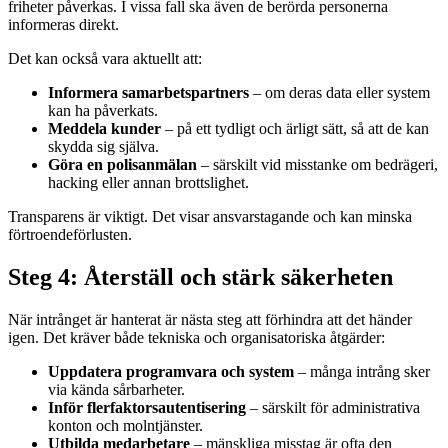
friheter påverkas. I vissa fall ska även de berörda personerna
informeras direkt.
Det kan också vara aktuellt att:
Informera samarbetspartners
– om deras data eller system
kan ha påverkats.
Meddela kunder
– på ett tydligt och ärligt sätt, så att de kan
skydda sig själva.
Göra en polisanmälan
– särskilt vid misstanke om bedrägeri,
hacking eller annan brottslighet.
Transparens är viktigt. Det visar ansvarstagande och kan minska
förtroendeförlusten.
Steg 4: Återställ och stärk säkerheten
När intrånget är hanterat är nästa steg att förhindra att det händer
igen. Det kräver både tekniska och organisatoriska åtgärder:
Uppdatera programvara och system
– många intrång sker
via kända sårbarheter.
Inför flerfaktorsautentisering
– särskilt för administrativa
konton och molntjänster.
Utbilda medarbetare
– mänskliga misstag är ofta den