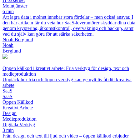
IT-säkerhet
Molntjänster
6 min
Att lagra data i molnet innebär stora fördelar – men också ansvar. I
den här artikeln får du veta hur SaaS-leverantörer skyddar dina data
genom kryptering, åtkomstkontroll, övervakning och backup, samt
vad du själv kan göra för att stärka säkerheten.
Noah Berglund
Noah
Berglund
Öppen källkod i kreativt arbete: Fria verktyg för design, text och
medieproduktion
Upptäck hur fria och öppna verktyg kan ge nytt liv åt ditt kreativa
arbete
SaaS
SaaS
Öppen Källkod
Kreativt Arbete
Design
Medieproduktion
Digitala Verktyg
3 min
Från design och text till ljud och video – öppen källkod erbjuder