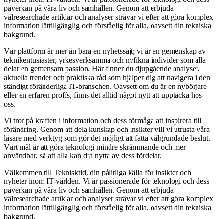
påverkan på våra liv och samhällen. Genom att erbjuda
välresearchade artiklar och analyser strävar vi efter att göra komplex
information lättillgänglig och förståelig för alla, oavsett din tekniska
bakgrund.
Vår plattform är mer än bara en nyhetssajt; vi är en gemenskap av
teknikentusiaster, yrkesverksamma och nyfikna individer som alla
delar en gemensam passion. Här finner du djupgående analyser,
aktuella trender och praktiska råd som hjälper dig att navigera i den
ständigt föränderliga IT-branschen. Oavsett om du är en nybörjare
eller en erfaren proffs, finns det alltid något nytt att upptäcka hos
oss.
Vi tror på kraften i information och dess förmåga att inspirera till
förändring. Genom att dela kunskap och insikter vill vi utrusta våra
läsare med verktyg som gör det möjligt att fatta välgrundade beslut.
Vårt mål är att göra teknologi mindre skrämmande och mer
användbar, så att alla kan dra nytta av dess fördelar.
Välkommen till Teknisktid, din pålitliga källa för insikter och
nyheter inom IT-världen. Vi är passionerade för teknologi och dess
påverkan på våra liv och samhällen. Genom att erbjuda
välresearchade artiklar och analyser strävar vi efter att göra komplex
information lättillgänglig och förståelig för alla, oavsett din tekniska
bakgrund.