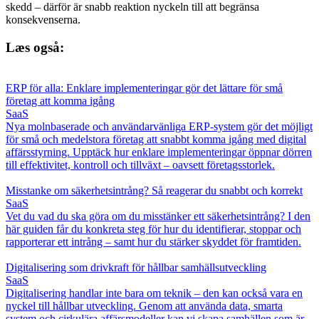
skedd – därför är snabb reaktion nyckeln till att begränsa
konsekvenserna.
Læs også:
ERP för alla: Enklare implementeringar gör det lättare för små
företag att komma igång
SaaS
Nya molnbaserade och användarvänliga ERP-system gör det möjligt
för små och medelstora företag att snabbt komma igång med digital
affärsstyrning. Upptäck hur enklare implementeringar öppnar dörren
till effektivitet, kontroll och tillväxt – oavsett företagsstorlek.
Misstanke om säkerhetsintrång? Så reagerar du snabbt och korrekt
SaaS
Vet du vad du ska göra om du misstänker ett säkerhetsintrång? I den
här guiden får du konkreta steg för hur du identifierar, stoppar och
rapporterar ett intrång – samt hur du stärker skyddet för framtiden.
Digitalisering som drivkraft för hållbar samhällsutveckling
SaaS
Digitalisering handlar inte bara om teknik – den kan också vara en
nyckel till hållbar utveckling. Genom att använda data, smarta
system och cirkulära affärsmodeller kan vi skapa samhällen som är