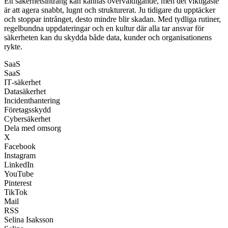
Ett säkerhetsintrång kan kännas överväldigande, men det viktigaste
är att agera snabbt, lugnt och strukturerat. Ju tidigare du upptäcker
och stoppar intrånget, desto mindre blir skadan. Med tydliga rutiner,
regelbundna uppdateringar och en kultur där alla tar ansvar för
säkerheten kan du skydda både data, kunder och organisationens
rykte.
SaaS
SaaS
IT‑säkerhet
Datasäkerhet
Incidenthantering
Företagsskydd
Cybersäkerhet
Dela med omsorg
X
Facebook
Instagram
LinkedIn
YouTube
Pinterest
TikTok
Mail
RSS
Selina Isaksson