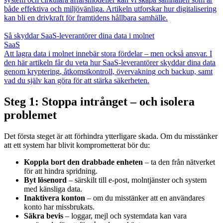
både effektiva och miljövänliga. Artikeln utforskar hur digitalisering
kan bli en drivkraft för framtidens hållbara samhälle.
Så skyddar SaaS-leverantörer dina data i molnet
SaaS
Att lagra data i molnet innebär stora fördelar – men också ansvar. I
den här artikeln får du veta hur SaaS-leverantörer skyddar dina data
genom kryptering, åtkomstkontroll, övervakning och backup, samt
vad du själv kan göra för att stärka säkerheten.
Steg 1: Stoppa intrånget – och isolera
problemet
Det första steget är att förhindra ytterligare skada. Om du misstänker
att ett system har blivit komprometterat bör du:
Koppla bort den drabbade enheten
– ta den från nätverket
för att hindra spridning.
Byt lösenord
– särskilt till e-post, molntjänster och system
med känsliga data.
Inaktivera konton
– om du misstänker att en användares
konto har missbrukats.
Säkra bevis
– loggar, mejl och systemdata kan vara