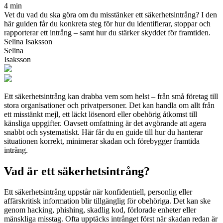
4 min
Vet du vad du ska göra om du misstänker ett säkerhetsintrång? I den
här guiden får du konkreta steg för hur du identifierar, stoppar och
rapporterar ett intrång – samt hur du stärker skyddet för framtiden.
Selina Isaksson
Selina
Isaksson
Ett säkerhetsintrång kan drabba vem som helst – från små företag till
stora organisationer och privatpersoner. Det kan handla om allt från
ett misstänkt mejl, ett läckt lösenord eller obehörig åtkomst till
känsliga uppgifter. Oavsett omfattning är det avgörande att agera
snabbt och systematiskt. Här får du en guide till hur du hanterar
situationen korrekt, minimerar skadan och förebygger framtida
intrång.
Vad är ett säkerhetsintrång?
Ett säkerhetsintrång uppstår när konfidentiell, personlig eller
affärskritisk information blir tillgänglig för obehöriga. Det kan ske
genom hacking, phishing, skadlig kod, förlorade enheter eller
mänskliga misstag. Ofta upptäcks intrånget först när skadan redan är