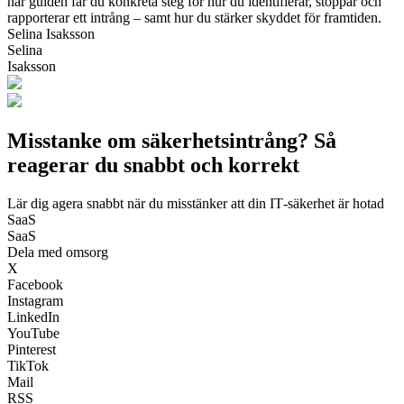
här guiden får du konkreta steg för hur du identifierar, stoppar och
rapporterar ett intrång – samt hur du stärker skyddet för framtiden.
Selina Isaksson
Selina
Isaksson
Misstanke om säkerhetsintrång? Så
reagerar du snabbt och korrekt
Lär dig agera snabbt när du misstänker att din IT‑säkerhet är hotad
SaaS
SaaS
Dela med omsorg
X
Facebook
Instagram
LinkedIn
YouTube
Pinterest
TikTok
Mail
RSS