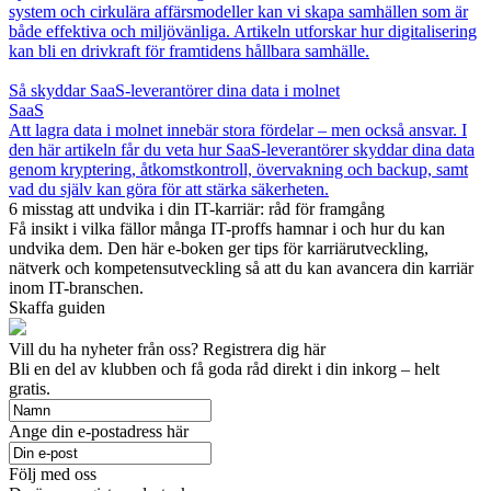
system och cirkulära affärsmodeller kan vi skapa samhällen som är
både effektiva och miljövänliga. Artikeln utforskar hur digitalisering
kan bli en drivkraft för framtidens hållbara samhälle.
Så skyddar SaaS-leverantörer dina data i molnet
SaaS
Att lagra data i molnet innebär stora fördelar – men också ansvar. I
den här artikeln får du veta hur SaaS-leverantörer skyddar dina data
genom kryptering, åtkomstkontroll, övervakning och backup, samt
vad du själv kan göra för att stärka säkerheten.
6 misstag att undvika i din IT-karriär: råd för framgång
Få insikt i vilka fällor många IT-proffs hamnar i och hur du kan
undvika dem. Den här e-boken ger tips för karriärutveckling,
nätverk och kompetensutveckling så att du kan avancera din karriär
inom IT-branschen.
Skaffa guiden
Vill du ha nyheter från oss? Registrera dig här
Bli en del av klubben och få goda råd direkt i din inkorg – helt
gratis.
Ange din e-postadress här
Följ med oss