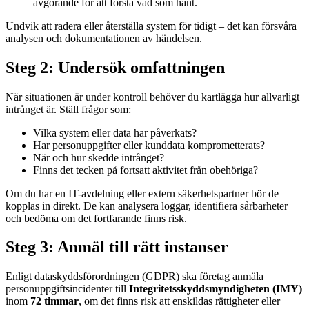
avgörande för att förstå vad som hänt.
Undvik att radera eller återställa system för tidigt – det kan försvåra
analysen och dokumentationen av händelsen.
Steg 2: Undersök omfattningen
När situationen är under kontroll behöver du kartlägga hur allvarligt
intrånget är. Ställ frågor som:
Vilka system eller data har påverkats?
Har personuppgifter eller kunddata komprometterats?
När och hur skedde intrånget?
Finns det tecken på fortsatt aktivitet från obehöriga?
Om du har en IT-avdelning eller extern säkerhetspartner bör de
kopplas in direkt. De kan analysera loggar, identifiera sårbarheter
och bedöma om det fortfarande finns risk.
Steg 3: Anmäl till rätt instanser
Enligt dataskyddsförordningen (GDPR) ska företag anmäla
personuppgiftsincidenter till
Integritetsskyddsmyndigheten (IMY)
inom
72 timmar
, om det finns risk att enskildas rättigheter eller