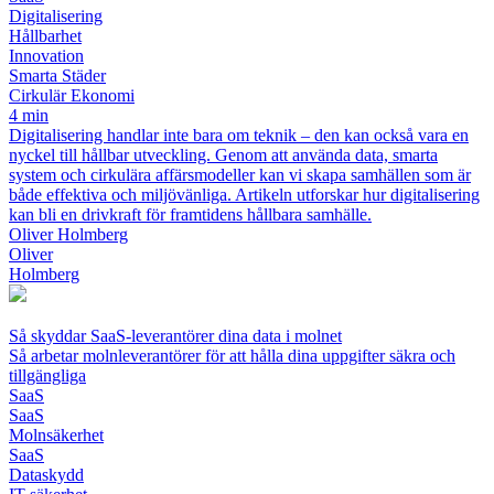
Digitalisering
Hållbarhet
Innovation
Smarta Städer
Cirkulär Ekonomi
4 min
Digitalisering handlar inte bara om teknik – den kan också vara en
nyckel till hållbar utveckling. Genom att använda data, smarta
system och cirkulära affärsmodeller kan vi skapa samhällen som är
både effektiva och miljövänliga. Artikeln utforskar hur digitalisering
kan bli en drivkraft för framtidens hållbara samhälle.
Oliver Holmberg
Oliver
Holmberg
Så skyddar SaaS-leverantörer dina data i molnet
Så arbetar molnleverantörer för att hålla dina uppgifter säkra och
tillgängliga
SaaS
SaaS
Molnsäkerhet
SaaS
Dataskydd