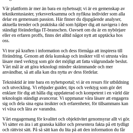
Vår plattform är mer än bara en nyhetssajt; vi är en gemenskap av
teknikentusiaster, yrkesverksamma och nyfikna individer som alla
delar en gemensam passion. Här finner du djupgående analyser,
aktuella trender och praktiska råd som hjälper dig att navigera i den
ständigt föränderliga IT-branschen. Oavsett om du är en nybörjare
eller en erfaren proffs, finns det alltid något nytt att upptäcka hos
oss.
Vi tror på kraften i information och dess förmåga att inspirera till
förändring. Genom att dela kunskap och insikter vill vi utrusta våra
läsare med verktyg som gör det möjligt att fatta välgrundade beslut.
Vårt mål är att göra teknologi mindre skrämmande och mer
användbar, så att alla kan dra nytta av dess fördelar.
Teknisktid är inte bara en nyhetsportal; vi är en resurs för utbildning
och utveckling. Vi erbjuder guider, tips och verktyg som gör det
enklare för dig att hålla dig uppdaterad och kompetent i en värld där
teknologin ständigt avancerar. Vi uppmanar våra läsare att engagera
sig och dela sina egna insikter och erfarenheter, för tillsammans kan
vi växa och lära av varandra.
Vårt engagemang för kvalitet och objektivitet genomsyrar allt vi gör.
Vi sätter en ära i att granska källor och presentera fakta på ett tydligt
och rättvist sätt. På så sätt kan du lita på att den information du får