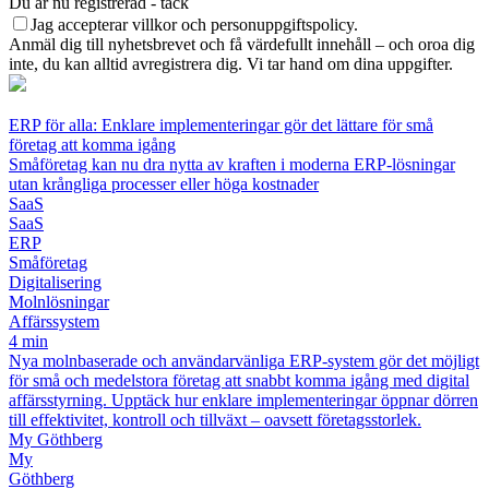
Du är nu registrerad - tack
Jag accepterar villkor och personuppgiftspolicy.
Anmäl dig till nyhetsbrevet och få värdefullt innehåll – och oroa dig
inte, du kan alltid avregistrera dig. Vi tar hand om dina uppgifter.
ERP för alla: Enklare implementeringar gör det lättare för små
företag att komma igång
Småföretag kan nu dra nytta av kraften i moderna ERP-lösningar
utan krångliga processer eller höga kostnader
SaaS
SaaS
ERP
Småföretag
Digitalisering
Molnlösningar
Affärssystem
4 min
Nya molnbaserade och användarvänliga ERP-system gör det möjligt
för små och medelstora företag att snabbt komma igång med digital
affärsstyrning. Upptäck hur enklare implementeringar öppnar dörren
till effektivitet, kontroll och tillväxt – oavsett företagsstorlek.
My Göthberg
My
Göthberg