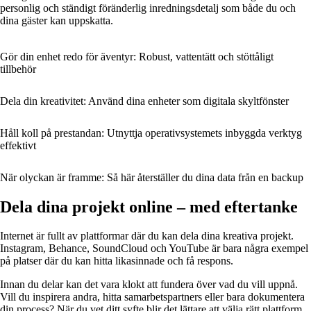
personlig och ständigt föränderlig inredningsdetalj som både du och
dina gäster kan uppskatta.
Gör din enhet redo för äventyr: Robust, vattentätt och stöttåligt
tillbehör
Dela din kreativitet: Använd dina enheter som digitala skyltfönster
Håll koll på prestandan: Utnyttja operativsystemets inbyggda verktyg
effektivt
När olyckan är framme: Så här återställer du dina data från en backup
Dela dina projekt online – med eftertanke
Internet är fullt av plattformar där du kan dela dina kreativa projekt.
Instagram, Behance, SoundCloud och YouTube är bara några exempel
på platser där du kan hitta likasinnade och få respons.
Innan du delar kan det vara klokt att fundera över vad du vill uppnå.
Vill du inspirera andra, hitta samarbetspartners eller bara dokumentera
din process? När du vet ditt syfte blir det lättare att välja rätt plattform