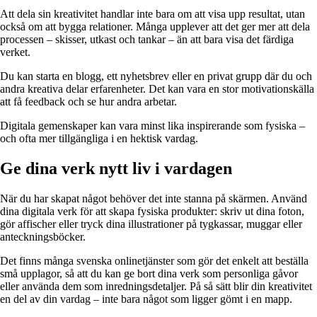
Att dela sin kreativitet handlar inte bara om att visa upp resultat, utan
också om att bygga relationer. Många upplever att det ger mer att dela
processen – skisser, utkast och tankar – än att bara visa det färdiga
verket.
Du kan starta en blogg, ett nyhetsbrev eller en privat grupp där du och
andra kreativa delar erfarenheter. Det kan vara en stor motivationskälla
att få feedback och se hur andra arbetar.
Digitala gemenskaper kan vara minst lika inspirerande som fysiska –
och ofta mer tillgängliga i en hektisk vardag.
Ge dina verk nytt liv i vardagen
När du har skapat något behöver det inte stanna på skärmen. Använd
dina digitala verk för att skapa fysiska produkter: skriv ut dina foton,
gör affischer eller tryck dina illustrationer på tygkassar, muggar eller
anteckningsböcker.
Det finns många svenska onlinetjänster som gör det enkelt att beställa
små upplagor, så att du kan ge bort dina verk som personliga gåvor
eller använda dem som inredningsdetaljer. På så sätt blir din kreativitet
en del av din vardag – inte bara något som ligger gömt i en mapp.