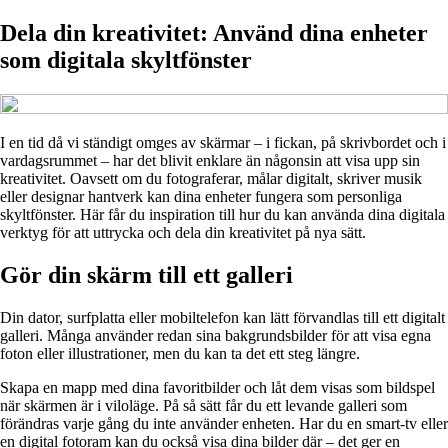
Dela din kreativitet: Använd dina enheter
som digitala skyltfönster
I en tid då vi ständigt omges av skärmar – i fickan, på skrivbordet och i
vardagsrummet – har det blivit enklare än någonsin att visa upp sin
kreativitet. Oavsett om du fotograferar, målar digitalt, skriver musik
eller designar hantverk kan dina enheter fungera som personliga
skyltfönster. Här får du inspiration till hur du kan använda dina digitala
verktyg för att uttrycka och dela din kreativitet på nya sätt.
Gör din skärm till ett galleri
Din dator, surfplatta eller mobiltelefon kan lätt förvandlas till ett digitalt
galleri. Många använder redan sina bakgrundsbilder för att visa egna
foton eller illustrationer, men du kan ta det ett steg längre.
Skapa en mapp med dina favoritbilder och låt dem visas som bildspel
när skärmen är i viloläge. På så sätt får du ett levande galleri som
förändras varje gång du inte använder enheten. Har du en smart-tv eller
en digital fotoram kan du också visa dina bilder där – det ger en