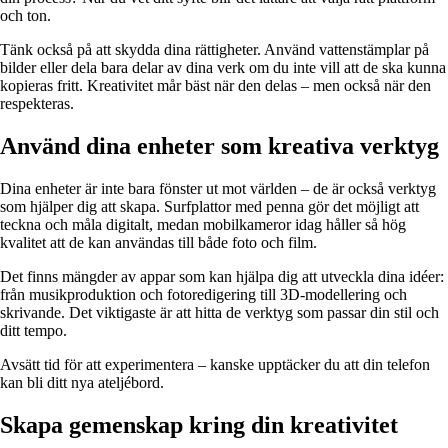
och ton.
Tänk också på att skydda dina rättigheter. Använd vattenstämplar på
bilder eller dela bara delar av dina verk om du inte vill att de ska kunna
kopieras fritt. Kreativitet mår bäst när den delas – men också när den
respekteras.
Använd dina enheter som kreativa verktyg
Dina enheter är inte bara fönster ut mot världen – de är också verktyg
som hjälper dig att skapa. Surfplattor med penna gör det möjligt att
teckna och måla digitalt, medan mobilkameror idag håller så hög
kvalitet att de kan användas till både foto och film.
Det finns mängder av appar som kan hjälpa dig att utveckla dina idéer:
från musikproduktion och fotoredigering till 3D-modellering och
skrivande. Det viktigaste är att hitta de verktyg som passar din stil och
ditt tempo.
Avsätt tid för att experimentera – kanske upptäcker du att din telefon
kan bli ditt nya ateljébord.
Skapa gemenskap kring din kreativitet