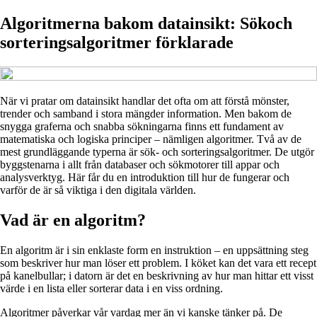
Algoritmerna bakom datainsikt: Sökoch
sorteringsalgoritmer förklarade
När vi pratar om datainsikt handlar det ofta om att förstå mönster,
trender och samband i stora mängder information. Men bakom de
snygga graferna och snabba sökningarna finns ett fundament av
matematiska och logiska principer – nämligen algoritmer. Två av de
mest grundläggande typerna är sök- och sorteringsalgoritmer. De utgör
byggstenarna i allt från databaser och sökmotorer till appar och
analysverktyg. Här får du en introduktion till hur de fungerar och
varför de är så viktiga i den digitala världen.
Vad är en algoritm?
En algoritm är i sin enklaste form en instruktion – en uppsättning steg
som beskriver hur man löser ett problem. I köket kan det vara ett recept
på kanelbullar; i datorn är det en beskrivning av hur man hittar ett visst
värde i en lista eller sorterar data i en viss ordning.
Algoritmer påverkar vår vardag mer än vi kanske tänker på. De