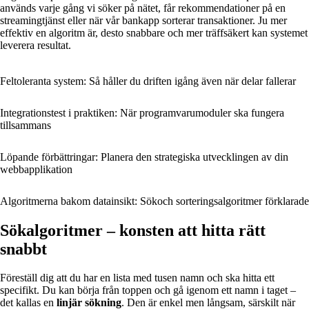
används varje gång vi söker på nätet, får rekommendationer på en
streamingtjänst eller när vår bankapp sorterar transaktioner. Ju mer
effektiv en algoritm är, desto snabbare och mer träffsäkert kan systemet
leverera resultat.
Feltoleranta system: Så håller du driften igång även när delar fallerar
Integrationstest i praktiken: När programvarumoduler ska fungera
tillsammans
Löpande förbättringar: Planera den strategiska utvecklingen av din
webbapplikation
Algoritmerna bakom datainsikt: Sökoch sorteringsalgoritmer förklarade
Sökalgoritmer – konsten att hitta rätt
snabbt
Föreställ dig att du har en lista med tusen namn och ska hitta ett
specifikt. Du kan börja från toppen och gå igenom ett namn i taget –
det kallas en
linjär sökning
. Den är enkel men långsam, särskilt när