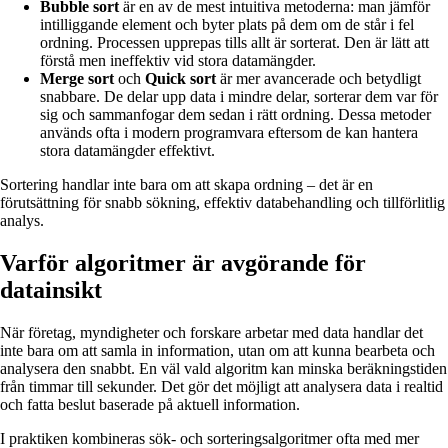
Bubble sort
är en av de mest intuitiva metoderna: man jämför
intilliggande element och byter plats på dem om de står i fel
ordning. Processen upprepas tills allt är sorterat. Den är lätt att
förstå men ineffektiv vid stora datamängder.
Merge sort
och
Quick sort
är mer avancerade och betydligt
snabbare. De delar upp data i mindre delar, sorterar dem var för
sig och sammanfogar dem sedan i rätt ordning. Dessa metoder
används ofta i modern programvara eftersom de kan hantera
stora datamängder effektivt.
Sortering handlar inte bara om att skapa ordning – det är en
förutsättning för snabb sökning, effektiv databehandling och tillförlitlig
analys.
Varför algoritmer är avgörande för
datainsikt
När företag, myndigheter och forskare arbetar med data handlar det
inte bara om att samla in information, utan om att kunna bearbeta och
analysera den snabbt. En väl vald algoritm kan minska beräkningstiden
från timmar till sekunder. Det gör det möjligt att analysera data i realtid
och fatta beslut baserade på aktuell information.
I praktiken kombineras sök- och sorteringsalgoritmer ofta med mer