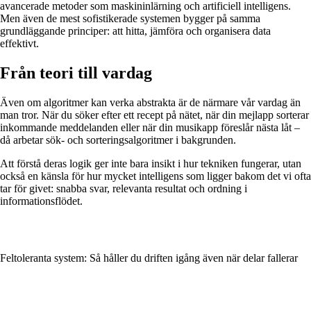
avancerade metoder som maskininlärning och artificiell intelligens.
Men även de mest sofistikerade systemen bygger på samma
grundläggande principer: att hitta, jämföra och organisera data
effektivt.
Från teori till vardag
Även om algoritmer kan verka abstrakta är de närmare vår vardag än
man tror. När du söker efter ett recept på nätet, när din mejlapp sorterar
inkommande meddelanden eller när din musikapp föreslår nästa låt –
då arbetar sök- och sorteringsalgoritmer i bakgrunden.
Att förstå deras logik ger inte bara insikt i hur tekniken fungerar, utan
också en känsla för hur mycket intelligens som ligger bakom det vi ofta
tar för givet: snabba svar, relevanta resultat och ordning i
informationsflödet.
Feltoleranta system: Så håller du driften igång även när delar fallerar