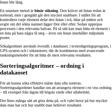
listan blir lång.
En smartare metod är
binär sökning
. Den kräver att listan redan är
sorterad, men i gengäld går den mycket snabbare. I stället för att
kontrollera varje element delar den listan i två, tittar på mitten och
avgör om det sökta namnet ligger före eller efter. Sedan upprepas
processen i den relevanta halvan. På så sätt kan man hitta ett element i
en lista på bara några få steg – även om listan innehåller miljontals
poster.
Sökalgoritmer används överallt: i databaser, i textredigeringsprogram, i
GPS-system och i sökmotorer, där de kombineras med avancerade
rankningsmetoder för att hitta de mest relevanta resultaten.
Sorteringsalgoritmer – ordning i
datakaoset
För att kunna söka effektivt måste data ofta sorteras.
Sorteringsalgoritmer handlar om att arrangera element i en viss ordning
– till exempel från lägsta till högsta värde eller alfabetiskt.
Det finns många sätt att göra detta på, och valet beror på hur mycket
data man har och hur snabbt man behöver resultatet.