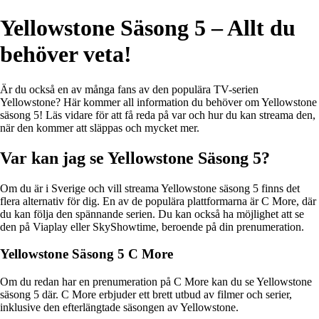
Yellowstone Säsong 5 – Allt du
behöver veta!
Är du också en av många fans av den populära TV-serien
Yellowstone? Här kommer all information du behöver om Yellowstone
säsong 5! Läs vidare för att få reda på var och hur du kan streama den,
när den kommer att släppas och mycket mer.
Var kan jag se Yellowstone Säsong 5?
Om du är i Sverige och vill streama Yellowstone säsong 5 finns det
flera alternativ för dig. En av de populära plattformarna är C More, där
du kan följa den spännande serien. Du kan också ha möjlighet att se
den på Viaplay eller SkyShowtime, beroende på din prenumeration.
Yellowstone Säsong 5 C More
Om du redan har en prenumeration på C More kan du se Yellowstone
säsong 5 där. C More erbjuder ett brett utbud av filmer och serier,
inklusive den efterlängtade säsongen av Yellowstone.