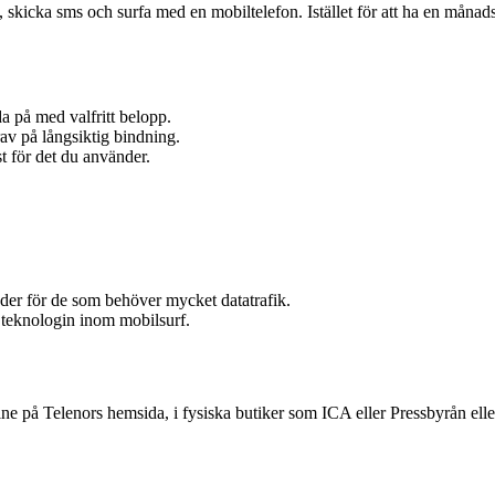
a, skicka sms och surfa med en mobiltelefon. Istället för att ha en månad
da på med valfritt belopp.
av på långsiktig bindning.
t för det du använder.
er för de som behöver mycket datatrafik.
e teknologin inom mobilsurf.
line på Telenors hemsida, i fysiska butiker som ICA eller Pressbyrån ell