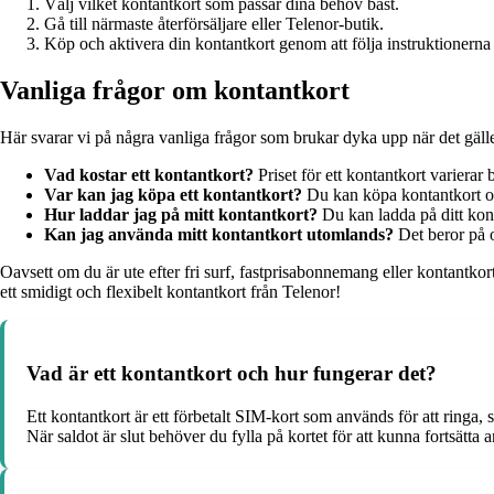
Välj vilket kontantkort som passar dina behov bäst.
Gå till närmaste återförsäljare eller Telenor-butik.
Köp och aktivera din kontantkort genom att följa instruktionern
Vanliga frågor om kontantkort
Här svarar vi på några vanliga frågor som brukar dyka upp när det gäll
Vad kostar ett kontantkort?
Priset för ett kontantkort varierar
Var kan jag köpa ett kontantkort?
Du kan köpa kontantkort onli
Hur laddar jag på mitt kontantkort?
Du kan ladda på ditt kont
Kan jag använda mitt kontantkort utomlands?
Det beror på o
Oavsett om du är ute efter fri surf, fastprisabonnemang eller kontantko
ett smidigt och flexibelt kontantkort från Telenor!
Vad är ett kontantkort och hur fungerar det?
Ett kontantkort är ett förbetalt SIM-kort som används för att ringa, 
När saldot är slut behöver du fylla på kortet för att kunna fortsätta 