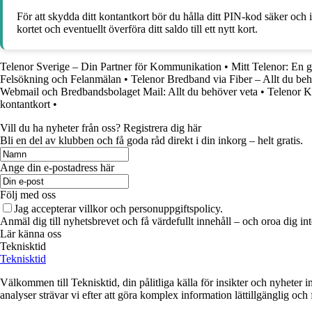
För att skydda ditt kontantkort bör du hålla ditt PIN-kod säker och in
kortet och eventuellt överföra ditt saldo till ett nytt kort.
Telenor Sverige – Din Partner för Kommunikation
•
Mitt Telenor: En g
Felsökning och Felanmälan
•
Telenor Bredband via Fiber – Allt du beh
Webmail och Bredbandsbolaget Mail: Allt du behöver veta
•
Telenor K
kontantkort
•
Vill du ha nyheter från oss? Registrera dig här
Bli en del av klubben och få goda råd direkt i din inkorg – helt gratis.
Ange din e-postadress här
Följ med oss
Jag accepterar villkor och personuppgiftspolicy.
Anmäl dig till nyhetsbrevet och få värdefullt innehåll – och oroa dig int
Lär känna oss
Teknisktid
Teknisktid
Välkommen till Teknisktid, din pålitliga källa för insikter och nyheter
analyser strävar vi efter att göra komplex information lättillgänglig och 