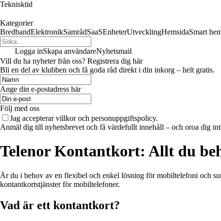
Teknisktid
Kategorier
Bredband
Elektronik
Samråd
SaaS
Enheter
Utveckling
Hemsida
Smart he
Logga in
Skapa användare
Nyhetsmail
Vill du ha nyheter från oss? Registrera dig här
Bli en del av klubben och få goda råd direkt i din inkorg – helt gratis.
Ange din e-postadress här
Följ med oss
Jag accepterar villkor och personuppgiftspolicy.
Anmäl dig till nyhetsbrevet och få värdefullt innehåll – och oroa dig int
Telenor Kontantkort: Allt du be
Är du i behov av en flexibel och enkel lösning för mobiltelefoni och su
kontantkortstjänster för mobiltelefoner.
Vad är ett kontantkort?