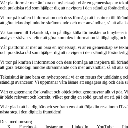
Vår plattform är mer än bara en nyhetssajt; vi är en gemenskap av tekn
och praktiska råd som hjälper dig att navigera i den ständigt föränderlig
Vi tror på kraften i information och dess förmåga att inspirera till förä
att göra teknologi mindre skrämmande och mer användbar, så att alla kan
Välkommen till Teknisktid, din pålitliga källa för insikter och nyheter
analyser strävar vi efter att göra komplex information lättillgänglig och 
Vår plattform är mer än bara en nyhetssajt; vi är en gemenskap av tekn
och praktiska råd som hjälper dig att navigera i den ständigt föränderlig
Vi tror på kraften i information och dess förmåga att inspirera till förä
att göra teknologi mindre skrämmande och mer användbar, så att alla kan
Teknisktid är inte bara en nyhetsportal; vi är en resurs för utbildning 
ständigt avancerar. Vi uppmanar våra läsare att engagera sig och dela si
Vårt engagemang för kvalitet och objektivitet genomsyrar allt vi gör. Vi sä
är både relevant och korrekt, vilket ger dig en solid grund att stå på i 
Vi är glada att ha dig här och ser fram emot att följa din resa inom IT-
nästa steg i den digitala framtiden!
Dela med omsorg
X
Facebook
Instagram
LinkedIn
YouTube
Pin