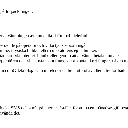
a på förpackningen.
er användningen av kontantkort för mobiltelefoni:
 beroende på operatör och vilka tjänster som ingår.
ne, i fysiska butiker eller i operatörens egna butiker.
antkort via internet, i butik eller genom att använda betalautomater.
peratören och vilka avtal som finns, vissa kontantkort fungerar även u
rt med 5G-teknologi så har Telenor ett brett utbud av alternativ för båd
skicka SMS och surfa på internet. Istället för att ha en månadsavgift beta
använda det.