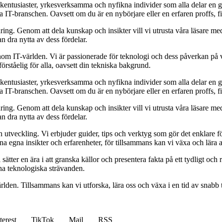
ikentusiaster, yrkesverksamma och nyfikna individer som alla delar en 
a IT-branschen. Oavsett om du är en nybörjare eller en erfaren proffs, fi
ndring. Genom att dela kunskap och insikter vill vi utrusta våra läsare m
 dra nytta av dess fördelar.
 inom IT-världen. Vi är passionerade för teknologi och dess påverkan på
förståelig för alla, oavsett din tekniska bakgrund.
ikentusiaster, yrkesverksamma och nyfikna individer som alla delar en 
a IT-branschen. Oavsett om du är en nybörjare eller en erfaren proffs, fi
ndring. Genom att dela kunskap och insikter vill vi utrusta våra läsare m
 dra nytta av dess fördelar.
och utveckling. Vi erbjuder guider, tips och verktyg som gör det enklare 
na egna insikter och erfarenheter, för tillsammans kan vi växa och lära 
tter en ära i att granska källor och presentera fakta på ett tydligt och rä
dina teknologiska strävanden.
världen. Tillsammans kan vi utforska, lära oss och växa i en tid av snabb
terest
TikTok
Mail
RSS