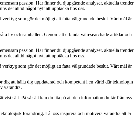
gemensam passion. Här finner du djupgående analyser, aktuella trender
nns det alltid något nytt att upptäcka hos oss.
ed verktyg som gör det möjligt att fatta välgrundade beslut. Vårt mål är
 våra liv och samhällen. Genom att erbjuda välresearchade artiklar och
gemensam passion. Här finner du djupgående analyser, aktuella trender
nns det alltid något nytt att upptäcka hos oss.
ed verktyg som gör det möjligt att fatta välgrundade beslut. Vårt mål är
för dig att hålla dig uppdaterad och kompetent i en värld där teknologin
av varandra.
ttvist sätt. På så sätt kan du lita på att den information du får från oss
 teknologisk förändring. Låt oss inspirera och motivera varandra att ta