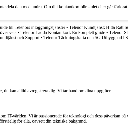
te dela den med andra. Om ditt kontantkort blir stulet eller går förlorat 
uide till Telenors inloggningstjänster
•
Telenor Kundtjänst: Hitta Rätt 
över veta
•
Telenor Ladda Kontantkort: En komplett guide
•
Telenor S
undtjänst och Support
•
Telenor Täckningskarta och 5G Utbyggnad i S
e, du kan alltid avregistrera dig. Vi tar hand om dina uppgifter.
 inom IT-världen. Vi är passionerade för teknologi och dess påverkan på
förståelig för alla, oavsett din tekniska bakgrund.