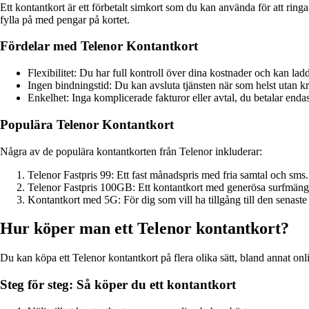
Ett kontantkort är ett förbetalt simkort som du kan använda för att ring
fylla på med pengar på kortet.
Fördelar med Telenor Kontantkort
Flexibilitet: Du har full kontroll över dina kostnader och kan lad
Ingen bindningstid: Du kan avsluta tjänsten när som helst utan kr
Enkelhet: Inga komplicerade fakturor eller avtal, du betalar endas
Populära Telenor Kontantkort
Några av de populära kontantkorten från Telenor inkluderar:
Telenor Fastpris 99: Ett fast månadspris med fria samtal och sms.
Telenor Fastpris 100GB: Ett kontantkort med generösa surfmängd
Kontantkort med 5G: För dig som vill ha tillgång till den senast
Hur köper man ett Telenor kontantkort?
Du kan köpa ett Telenor kontantkort på flera olika sätt, bland annat on
Steg för steg: Så köper du ett kontantkort