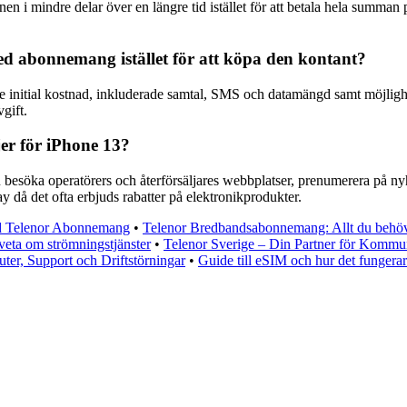
en i mindre delar över en längre tid istället för att betala hela summan 
ed abonnemang istället för att köpa den kontant?
nitial kostnad, inkluderade samtal, SMS och datamängd samt möjlighet a
gift.
er för iPhone 13?
besöka operatörers och återförsäljares webbplatser, prenumerera på nyhe
då det ofta erbjuds rabatter på elektronikprodukter.
d Telenor Abonnemang
•
Telenor Bredbandsabonnemang: Allt du behöver 
 veta om strömningstjänster
•
Telenor Sverige – Din Partner för Kommu
ter, Support och Driftstörningar
•
Guide till eSIM och hur det fungera