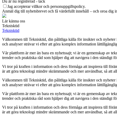
Du är nu registrerad - tack
Jag accepterar villkor och personuppgiftspolicy.
Anmäl dig till nyhetsbrevet och få värdefullt innehåll – och oroa dig in
Lär känna oss
Teknisktid
Teknisktid
Välkommen till Teknisktid, din pålitliga källa för insikter och nyhete
och analyser strävar vi efter att göra komplex information lättillgängli
Vår plattform är mer än bara en nyhetssajt; vi är en gemenskap av te
trender och praktiska råd som hjälper dig att navigera i den ständigt fö
Vi tror på kraften i information och dess förmåga att inspirera till fö
är att göra teknologi mindre skrämmande och mer användbar, så att alla
Välkommen till Teknisktid, din pålitliga källa för insikter och nyhete
och analyser strävar vi efter att göra komplex information lättillgängli
Vår plattform är mer än bara en nyhetssajt; vi är en gemenskap av te
trender och praktiska råd som hjälper dig att navigera i den ständigt fö
Vi tror på kraften i information och dess förmåga att inspirera till fö
är att göra teknologi mindre skrämmande och mer användbar, så att alla