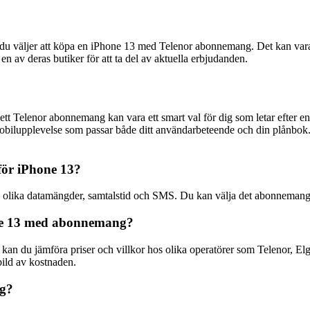
du väljer att köpa en iPhone 13 med Telenor abonnemang. Det kan vara all
 en av deras butiker för att ta del av aktuella erbjudanden.
ett Telenor abonnemang kan vara ett smart val för dig som letar efter e
bilupplevelse som passar både ditt användarbeteende och din plånbok. 
för iPhone 13?
ive olika datamängder, samtalstid och SMS. Du kan välja det abonneman
hone 13 med abonnemang?
kan du jämföra priser och villkor hos olika operatörer som Telenor, Elgi
bild av kostnaden.
ng?