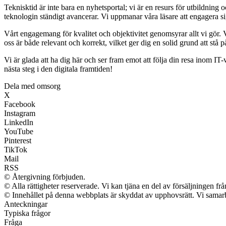
Teknisktid är inte bara en nyhetsportal; vi är en resurs för utbildning
teknologin ständigt avancerar. Vi uppmanar våra läsare att engagera si
Vårt engagemang för kvalitet och objektivitet genomsyrar allt vi gör. Vi s
oss är både relevant och korrekt, vilket ger dig en solid grund att stå 
Vi är glada att ha dig här och ser fram emot att följa din resa inom IT
nästa steg i den digitala framtiden!
Dela med omsorg
X
Facebook
Instagram
LinkedIn
YouTube
Pinterest
TikTok
Mail
RSS
© Återgivning förbjuden.
© Alla rättigheter reserverade. Vi kan tjäna en del av försäljningen fr
© Innehållet på denna webbplats är skyddat av upphovsrätt. Vi samarb
Anteckningar
Typiska frågor
Fråga