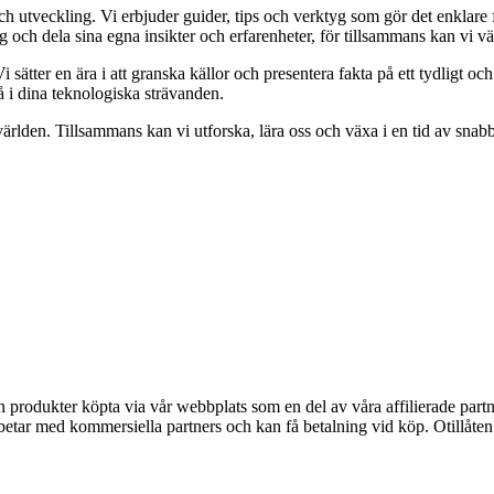
 och utveckling. Vi erbjuder guider, tips och verktyg som gör det enklare
g och dela sina egna insikter och erfarenheter, för tillsammans kan vi v
ätter en ära i att granska källor och presentera fakta på ett tydligt och r
på i dina teknologiska strävanden.
-världen. Tillsammans kan vi utforska, lära oss och växa i en tid av snab
ån produkter köpta via vår webbplats som en del av våra affilierade part
etar med kommersiella partners och kan få betalning vid köp. Otillåte