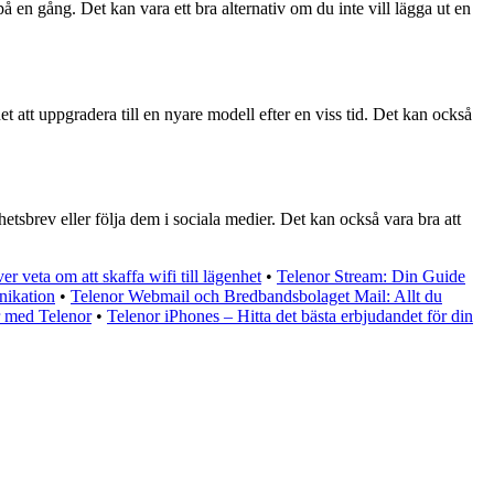
på en gång. Det kan vara ett bra alternativ om du inte vill lägga ut en
tt uppgradera till en nyare modell efter en viss tid. Det kan också
tsbrev eller följa dem i sociala medier. Det kan också vara bra att
veta om att skaffa wifi till lägenhet
•
Telenor Stream: Din Guide
nikation
•
Telenor Webmail och Bredbandsbolaget Mail: Allt du
r med Telenor
•
Telenor iPhones – Hitta det bästa erbjudandet för din