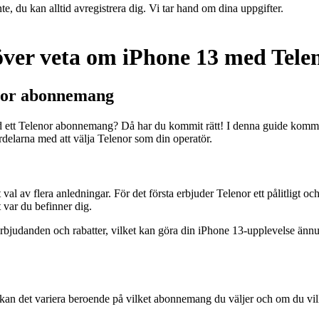
te, du kan alltid avregistrera dig. Vi tar hand om dina uppgifter.
höver veta om iPhone 13 med Te
enor abonnemang
med ett Telenor abonnemang? Då har du kommit rätt! I denna guide komm
delarna med att välja Telenor som din operatör.
al av flera anledningar. För det första erbjuder Telenor ett pålitligt o
t var du befinner dig.
erbjudanden och rabatter, vilket kan göra din iPhone 13-upplevelse ännu
 det variera beroende på vilket abonnemang du väljer och om du vill kö