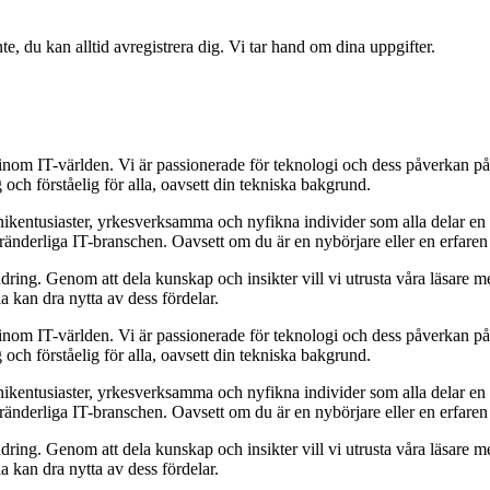
te, du kan alltid avregistrera dig. Vi tar hand om dina uppgifter.
r inom IT-världen. Vi är passionerade för teknologi och dess påverkan p
g och förståelig för alla, oavsett din tekniska bakgrund.
knikentusiaster, yrkesverksamma och nyfikna individer som alla delar e
ränderliga IT-branschen. Oavsett om du är en nybörjare eller en erfaren p
rändring. Genom att dela kunskap och insikter vill vi utrusta våra läsare 
 kan dra nytta av dess fördelar.
r inom IT-världen. Vi är passionerade för teknologi och dess påverkan p
g och förståelig för alla, oavsett din tekniska bakgrund.
knikentusiaster, yrkesverksamma och nyfikna individer som alla delar e
ränderliga IT-branschen. Oavsett om du är en nybörjare eller en erfaren p
rändring. Genom att dela kunskap och insikter vill vi utrusta våra läsare 
 kan dra nytta av dess fördelar.