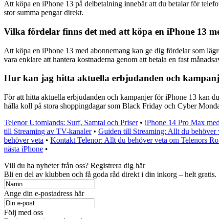
Att köpa en iPhone 13 på delbetalning innebär att du betalar för telefon
stor summa pengar direkt.
Vilka fördelar finns det med att köpa en iPhone 13 m
Att köpa en iPhone 13 med abonnemang kan ge dig fördelar som lägre i
vara enklare att hantera kostnaderna genom att betala en fast månadsav
Hur kan jag hitta aktuella erbjudanden och kampanj
För att hitta aktuella erbjudanden och kampanjer för iPhone 13 kan du 
hålla koll på stora shoppingdagar som Black Friday och Cyber Monday 
Telenor Utomlands: Surf, Samtal och Priser
•
iPhone 14 Pro Max me
till Streaming av TV-kanaler
•
Guiden till Streaming: Allt du behöver
behöver veta
•
Kontakt Telenor: Allt du behöver veta om Telenors Rou
nästa iPhone
•
Vill du ha nyheter från oss? Registrera dig här
Bli en del av klubben och få goda råd direkt i din inkorg – helt gratis.
Ange din e-postadress här
Följ med oss