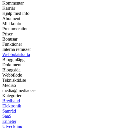
Kommentar
Karriär
Hjälp med info
Abonnent
Mitt konto
Prenumeration
Priser
Bonusar
Funktioner
Interna remisser
Webbplatskarta
Blogginlägg
Dokument
Bloggsida
Webbflöde
Teknisktid.se
Mediao
media@mediao.se
Kategorier
Bredband
Elektronik
Samråd
SaaS
Enheter
Utveckling