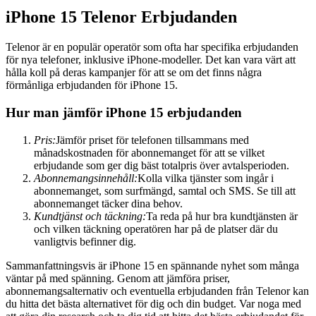
iPhone 15 Telenor Erbjudanden
Telenor är en populär operatör som ofta har specifika erbjudanden
för nya telefoner, inklusive iPhone-modeller. Det kan vara värt att
hålla koll på deras kampanjer för att se om det finns några
förmånliga erbjudanden för iPhone 15.
Hur man jämför iPhone 15 erbjudanden
Pris:
Jämför priset för telefonen tillsammans med
månadskostnaden för abonnemanget för att se vilket
erbjudande som ger dig bäst totalpris över avtalsperioden.
Abonnemangsinnehåll:
Kolla vilka tjänster som ingår i
abonnemanget, som surfmängd, samtal och SMS. Se till att
abonnemanget täcker dina behov.
Kundtjänst och täckning:
Ta reda på hur bra kundtjänsten är
och vilken täckning operatören har på de platser där du
vanligtvis befinner dig.
Sammanfattningsvis är iPhone 15 en spännande nyhet som många
väntar på med spänning. Genom att jämföra priser,
abonnemangsalternativ och eventuella erbjudanden från Telenor kan
du hitta det bästa alternativet för dig och din budget. Var noga med