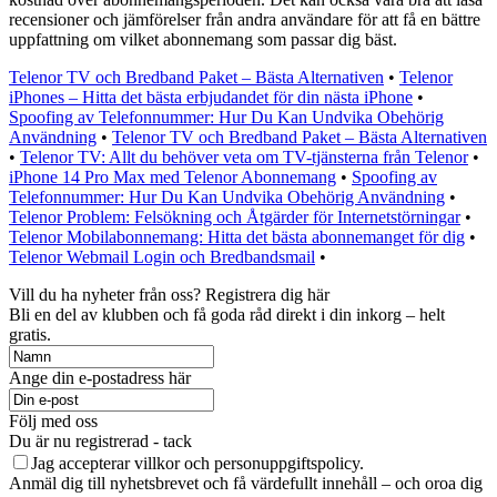
recensioner och jämförelser från andra användare för att få en bättre
uppfattning om vilket abonnemang som passar dig bäst.
Telenor TV och Bredband Paket – Bästa Alternativen
•
Telenor
iPhones – Hitta det bästa erbjudandet för din nästa iPhone
•
Spoofing av Telefonnummer: Hur Du Kan Undvika Obehörig
Användning
•
Telenor TV och Bredband Paket – Bästa Alternativen
•
Telenor TV: Allt du behöver veta om TV-tjänsterna från Telenor
•
iPhone 14 Pro Max med Telenor Abonnemang
•
Spoofing av
Telefonnummer: Hur Du Kan Undvika Obehörig Användning
•
Telenor Problem: Felsökning och Åtgärder för Internetstörningar
•
Telenor Mobilabonnemang: Hitta det bästa abonnemanget för dig
•
Telenor Webmail Login och Bredbandsmail
•
Vill du ha nyheter från oss? Registrera dig här
Bli en del av klubben och få goda råd direkt i din inkorg – helt
gratis.
Ange din e-postadress här
Följ med oss
Du är nu registrerad - tack
Jag accepterar villkor och personuppgiftspolicy.
Anmäl dig till nyhetsbrevet och få värdefullt innehåll – och oroa dig