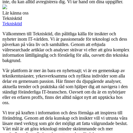
inte, du kan alltid avregistrera dig. Vi tar hand om dina uppgifter.
Lär känna oss
Teknisktid
Teknisktid
Välkommen till Teknisktid, din pålitliga källa för insikter och
nyheter inom IT-världen. Vi är passionerade för teknologi och dess
påverkan på våra liv och samhällen. Genom att erbjuda
välresearchade artiklar och analyser strävar vi efter att göra komplex
information lättillgänglig och förståelig för alla, oavsett din tekniska
bakgrund.
Vår plattform är mer än bara en nyhetssajt; vi är en gemenskap av
teknikentusiaster, yrkesverksamma och nyfikna individer som alla
delar en gemensam passion. Här finner du djupgående analyser,
aktuella trender och praktiska råd som hjälper dig att navigera i den
ständigt föränderliga IT-branschen. Oavsett om du är en nybörjare
eller en erfaren proffs, finns det alltid något nytt att upptäcka hos
oss.
Vi tror på kraften i information och dess förmåga att inspirera till
förändring. Genom att dela kunskap och insikter vill vi utrusta våra
läsare med verktyg som gör det möjligt att fatta välgrundade beslut.
Vårt mål är att göra teknologi mindre skrämmande och mer