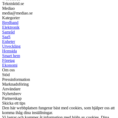
Teknisktid.se
Mediao
media@mediao.se
Kategorier
Bredband
Elektronik
Samråd
SaaS
Enheter
Utveckling
Hemsida
Smart hem
Företag
Ekonomi
Om oss
Stöd
Pressinformation
Marknadsföring
Användare
Nyhetsbrev
Partnerskap
Skicka ett tips
Den här webbplatsen fungerar bäst med cookies, som hjälper oss att
komma ihåg dina inställningar.
Vi lagrar och kommer åt information med hjälp av cookies. Dina