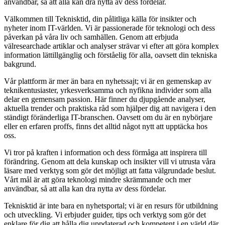
användbar, så att alla kan dra nytta av dess fördelar.
Välkommen till Teknisktid, din pålitliga källa för insikter och
nyheter inom IT-världen. Vi är passionerade för teknologi och dess
påverkan på våra liv och samhällen. Genom att erbjuda
välresearchade artiklar och analyser strävar vi efter att göra komplex
information lättillgänglig och förståelig för alla, oavsett din tekniska
bakgrund.
Vår plattform är mer än bara en nyhetssajt; vi är en gemenskap av
teknikentusiaster, yrkesverksamma och nyfikna individer som alla
delar en gemensam passion. Här finner du djupgående analyser,
aktuella trender och praktiska råd som hjälper dig att navigera i den
ständigt föränderliga IT-branschen. Oavsett om du är en nybörjare
eller en erfaren proffs, finns det alltid något nytt att upptäcka hos
oss.
Vi tror på kraften i information och dess förmåga att inspirera till
förändring. Genom att dela kunskap och insikter vill vi utrusta våra
läsare med verktyg som gör det möjligt att fatta välgrundade beslut.
Vårt mål är att göra teknologi mindre skrämmande och mer
användbar, så att alla kan dra nytta av dess fördelar.
Teknisktid är inte bara en nyhetsportal; vi är en resurs för utbildning
och utveckling. Vi erbjuder guider, tips och verktyg som gör det
enklare för dig att hålla dig uppdaterad och kompetent i en värld där